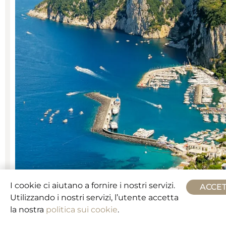
I cookie ci aiutano a fornire i nostri servizi.
Da Capri A Napoli
ACCE
Utilizzando i nostri servizi, l’utente accetta
la nostra
politica sui cookie
.
Durata: 60 min