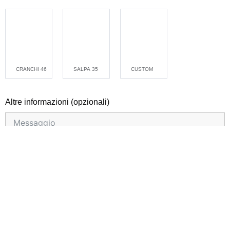
CRANCHI 46
SALPA 35
CUSTOM
Altre informazioni (opzionali)
Autorizzo il trattamento dei miei dati personali secondo
la
privacy policy
.
RICHIESTA DI TRASFERIMENTO