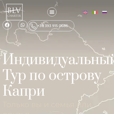
+39 393 915 0686
Индивидуальны
Тур по острову
Капри
Только вы и семья или