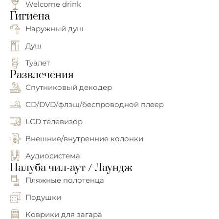
Welcome drink
Гигиена
Наружный душ
Душ
Туалет
Развлечения
Спутниковый декодер
CD/DVD/флэш/беспроводной плеер
LCD телевизор
Внешние/внутренние колонки
Аудиосистема
Палуба чил-аут / Лаундж
Пляжные полотенца
Подушки
Коврики для загара