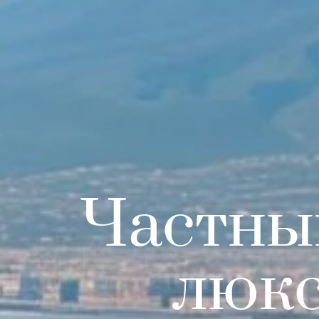
Частны
люкс