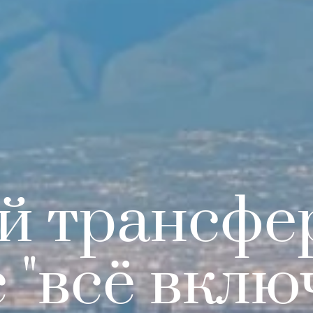
й трансфер
 "всё вклю