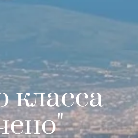
 класса
чено"