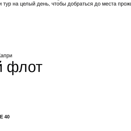
 и тур на целый день, чтобы добраться до места пр
Капри
й флот
E 40