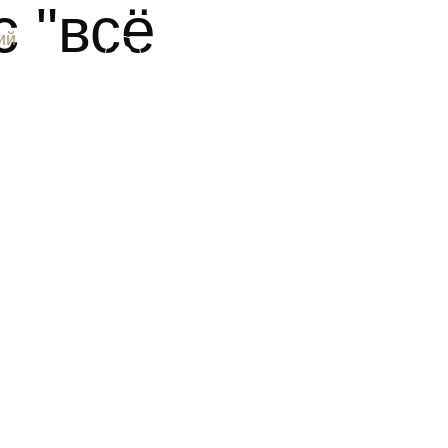
 "всё
+39 393 915 0686